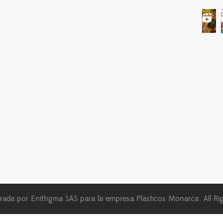
ada por Enithgma SAS para la empresa Plasticos Monarca All Ri