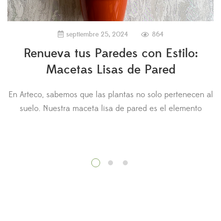
septiembre 25, 2024
864
Renueva tus Paredes con Estilo:
Macetas Lisas de Pared
En Arteco, sabemos que las plantas no solo pertenecen al
suelo. Nuestra maceta lisa de pared es el elemento
f
perfecto para quienes desean añadir un toque de frescura
t
y diseño a cualquier espacio vertical. Su acabado liso y
minimalista se integra a la perfección en todo tipo de
i
ambientes, ya sea en tu hogar, oficina […]