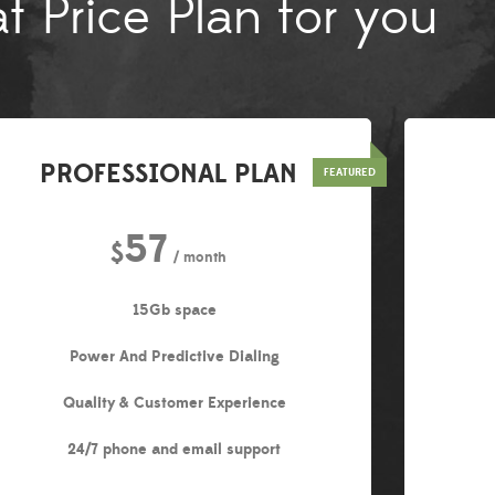
t Price Plan for you
PROFESSIONAL PLAN
57
$
/ month
15Gb space
Power And Predictive Dialing
Quality & Customer Experience
24/7 phone and email support