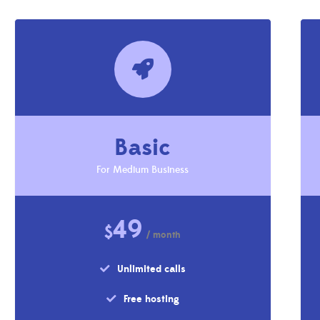
Basic
For Medium Business
49
$
/ month
Unlimited calls
Free hosting