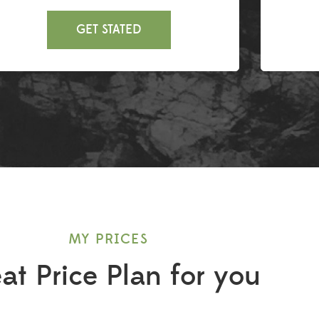
GET STATED
MY PRICES
at Price Plan for you