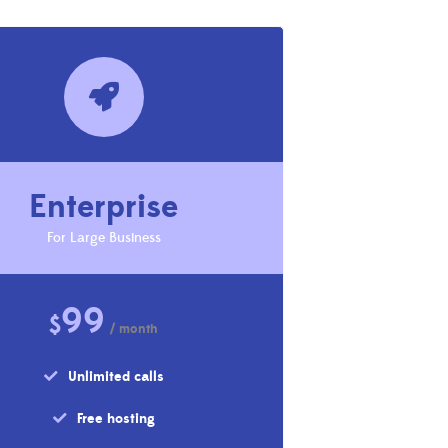
Enterprise
For Large Business
99
$
/ month
Unlimited calls
Free hosting