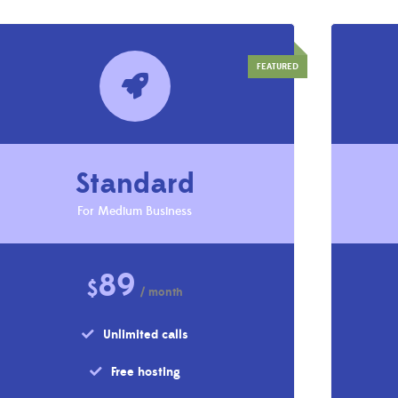
Standard
For Medium Business
89
$
/ month
Unlimited calls
Free hosting