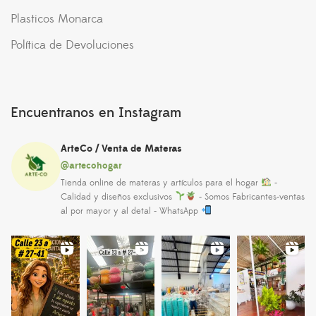
Plasticos Monarca
Política de Devoluciones
Encuentranos en Instagram
ArteCo / Venta de Materas
@artecohogar
Tienda online de materas y artículos para el hogar
-
Calidad y diseños exclusivos
- Somos Fabricantes-ventas
al por mayor y al detal - WhatsApp