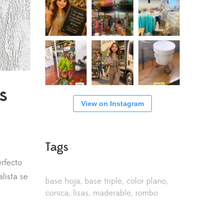
s
View on Instagram
Tags
rfecto
lista se
base hoja
base triple
color plano
conica
lisas
maderable
rombo